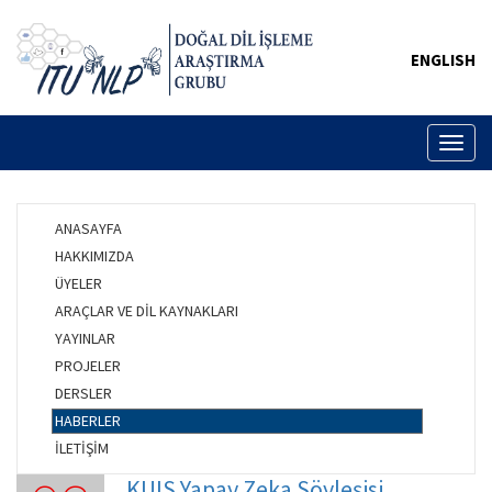
ENGLISH
Toggl
naviga
ANASAYFA
HAKKIMIZDA
ÜYELER
ARAÇLAR VE DİL KAYNAKLARI
YAYINLAR
PROJELER
DERSLER
HABERLER
İLETİŞİM
KUIS Yapay Zeka Söyleşisi